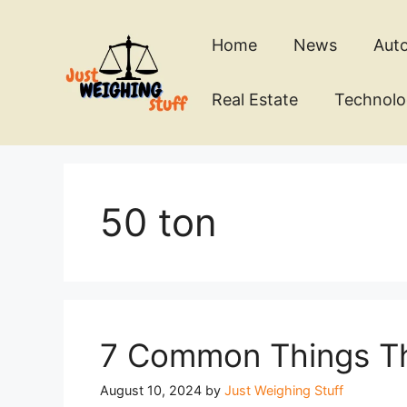
Skip
to
Home
News
Aut
content
Real Estate
Technol
50 ton
7 Common Things Th
August 10, 2024
by
Just Weighing Stuff