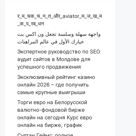
र_म_चक_च_न_त_और_aviator_म_ज_ख_म
_क_प_रब_धन
واجهة سهلة وسلسة تجعل ون اكس بت
خيارك الأول في عالم المراهنات
Экспертное руководство по SEO
аудит сайтов в Молдове для
успешного продвижения
Эксклюзивный рейтинг казино
онлайн 2026 – где получить
самые крупные выигрыши
Торги евро на Белорусской
валютно-фондовой бирже
онлайн на сегодня Курс евро
онлайн на бирже, график
Султан Геймс: полное