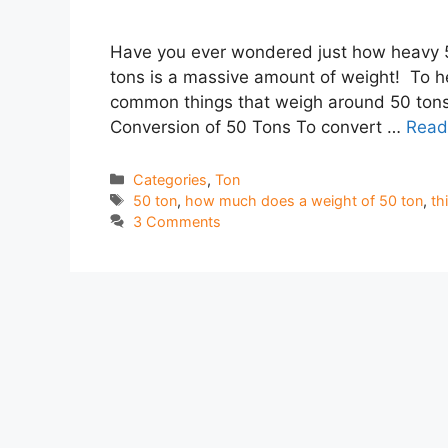
Have you ever wondered just how heavy 50
tons is a massive amount of weight! To hel
common things that weigh around 50 tons.
Conversion of 50 Tons To convert …
Read
Categories
Categories
,
Ton
Tags
50 ton
,
how much does a weight of 50 ton
,
th
3 Comments