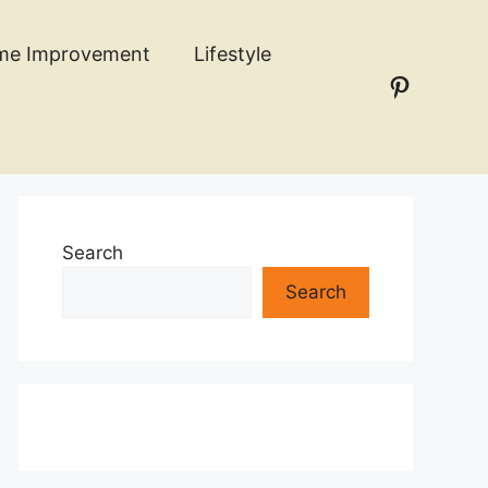
me Improvement
Lifestyle
Pinteres
n
Search
Search